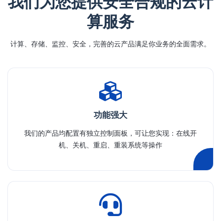
我们为您提供安全合规的云计
算服务
计算、存储、监控、安全，完善的云产品满足你业务的全面需求。
功能强大
我们的产品均配置有独立控制面板，可让您实现：在线开
机、关机、重启、重装系统等操作