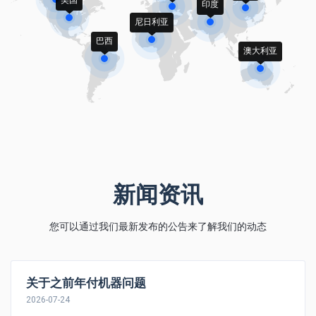
美国
印度
尼日利亚
巴西
澳大利亚
新闻资讯
您可以通过我们最新发布的公告来了解我们的动态
关于之前年付机器问题
2026-07-24