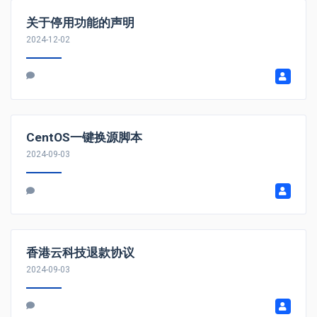
关于停用功能的声明
2024-12-02
CentOS一键换源脚本
2024-09-03
香港云科技退款协议
2024-09-03