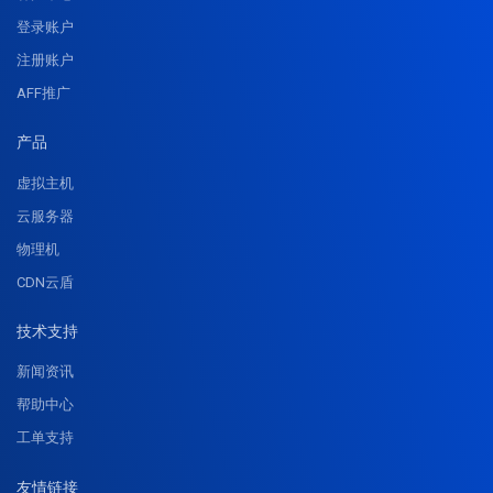
登录账户
注册账户
AFF推广
产品
虚拟主机
云服务器
物理机
CDN云盾
技术支持
新闻资讯
帮助中心
工单支持
友情链接