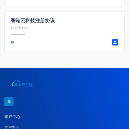
香港云科技注册协议
2024-09-03
账户中心
客户中心