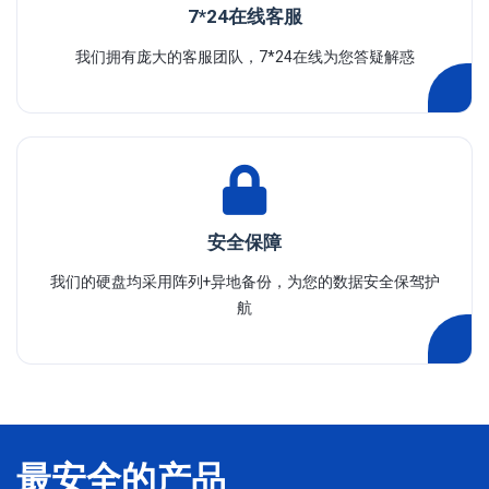
7*24在线客服
我们拥有庞大的客服团队，7*24在线为您答疑解惑
安全保障
我们的硬盘均采用阵列+异地备份，为您的数据安全保驾护
航
最安全的产品