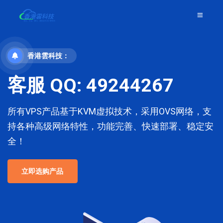
香港雲科技：
客服 QQ: 49244267
所有VPS产品基于KVM虚拟技术，采用OVS网络，支
持各种高级网络特性，功能完善、快速部署、稳定安
全！
立即选购产品