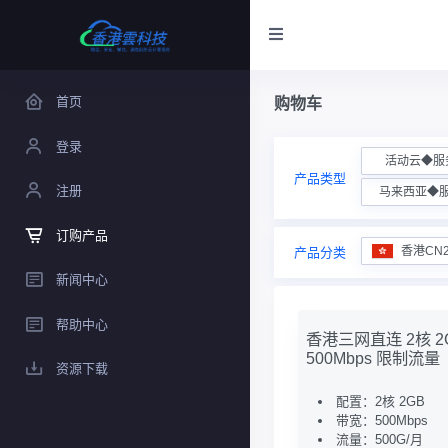
首页
购物车
登录
活动云◆服
产品类型
注册
马来西亚◆
订购产品
香港CN
产品分类
新闻中心
帮助中心
香港三网直连 2核 2
500Mbps 限制流量
资源下载
配置：2核 2GB
带宽：500Mbps
流量：500G/月