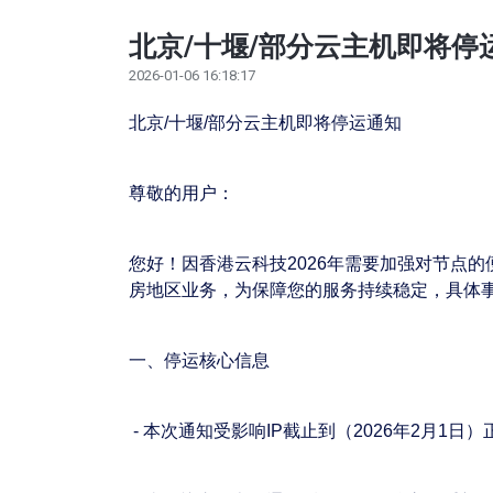
北京/十堰/部分云主机即将停
2026-01-06 16:18:17
北京/十堰/部分云主机即将停运通知
尊敬的用户：
您好！因香港云科技2026年需要加强对节点
房地区业务，为保障您的服务持续稳定，具体
一、停运核心信息
- 本次通知受影响IP截止到（2026年2月1