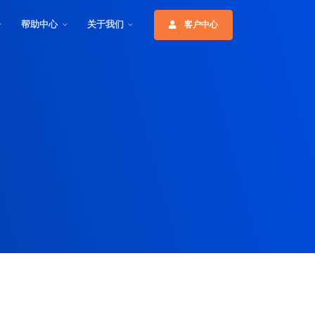
帮助中心
关于我们
客户中心