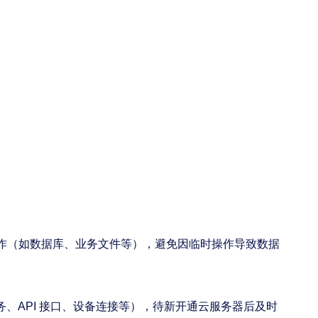
操作（如数据库、业务文件等），避免因临时操作导致数据
服务、API 接口、设备连接等），待新开通云服务器后及时