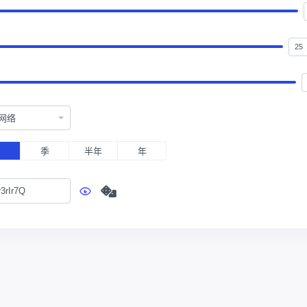
网络
月
季
半年
年