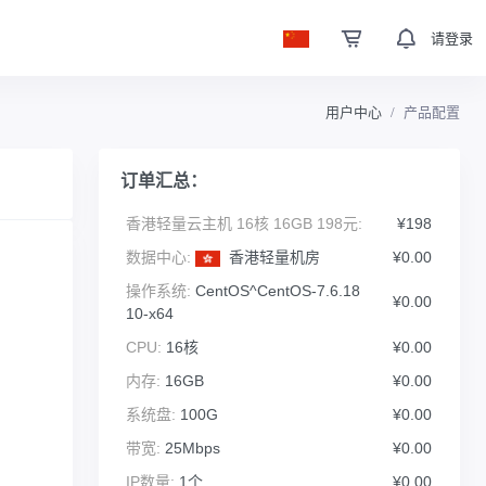
请登录
用户中心
产品配置
订单汇总：
香港轻量云主机 16核 16GB 198元:
¥198
数据中心:
香港轻量机房
¥0.00
操作系统:
CentOS^CentOS-7.6.18
¥0.00
10-x64
CPU:
16核
¥0.00
内存:
16GB
¥0.00
系统盘:
100G
¥0.00
带宽:
25Mbps
¥0.00
IP数量:
1个
¥0.00