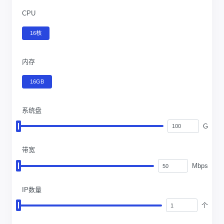
CPU
16核
内存
16GB
系统盘
G
带宽
Mbps
IP数量
个