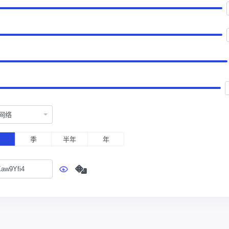
网络
月
季
半年
年