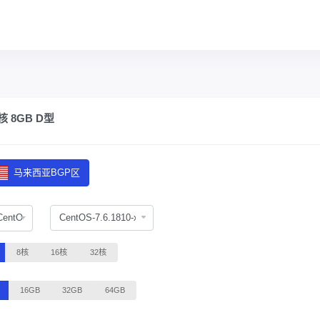
 8GB D型
马来西亚BGP区
CentOS
8核
16核
32核
16GB
32GB
64GB