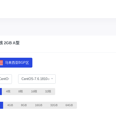
 2GB A型
马来西亚BGP区
CentOS
4核
8核
16核
32核
4GB
8GB
16GB
32GB
64GB