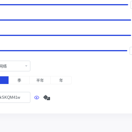
网络
月
季
半年
年